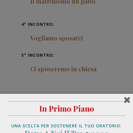
Il matrimonio un patto
4° INCONTRO:
Vogliamo sposarci
5° INCONTRO:
Ci sposeremo in chiesa
6° INCONTRO:
In Primo Piano
Ci sposeremo in chiesa –
Liturgia
UNA SCELTA PER SOSTENERE IL TUO ORATORIO: