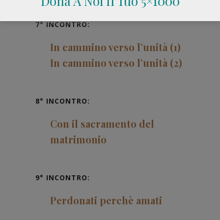
Dona A Noi Il Tuo 5×1000
7° INCONTRO:
In cammino verso l’unità (1)
In cammino verso l’unità (2)
8° INCONTRO:
Con il sacramento del
matrimonio
9° INCONTRO:
Perdonati perchè amati