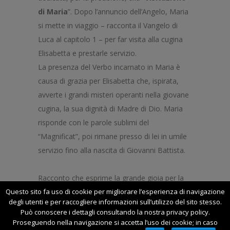
di Maria
”. Dopo l’annuncio dell’Angelo, Maria
si mette in viaggio – racconta il Vangelo di
Luca al capitolo 1 – per far visita alla cugina
Elisabetta e prestarle servizio.
La presenza del Verbo incarnato in Maria è
causa di grazia per Elisabetta che, ispirata,
avverte i grandi misteri operanti nella giovane
cugina, la sua dignità di Madre di Dio. Maria
risponde con le parole sublimi del
“Magnificat”, poi rimane presso di lei in umile
servizio fino alla nascita di Giovanni Battista.
Racconto che esprime la grande gioia per la
presenza del Messia che visita il suo popolo;
Questo sito fa uso di cookie per migliorare l’esperienza di navigazione
degli utenti e per raccogliere informazioni sull’utilizzo del sito stesso.
che presenta
Maria
come
colei che porta al
Può conoscere i dettagli consultando la nostra privacy policy.
mondo Gesù
, immagine plastica della Chiesa;
Proseguendo nella navigazione si accetta l’uso dei cookie; in caso