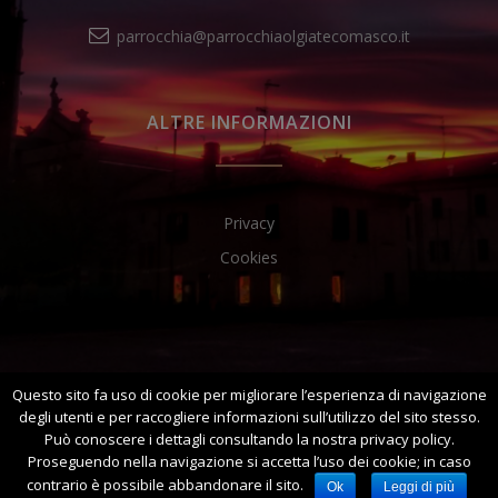
parrocchia@parrocchiaolgiatecomasco.it
ALTRE INFORMAZIONI
Privacy
Cookies
Questo sito fa uso di cookie per migliorare l’esperienza di navigazione
degli utenti e per raccogliere informazioni sull’utilizzo del sito stesso.
© 2017 – Parrocchia Santi Ippolito e Cassiano Olgiate Comasco
Può conoscere i dettagli consultando la nostra privacy policy.
Proseguendo nella navigazione si accetta l’uso dei cookie; in caso
Rinnova o modifica la tua autorizzazione ai cookie
contrario è possibile abbandonare il sito.
Ok
Leggi di più