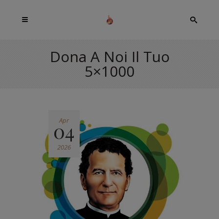
Dona A Noi Il Tuo
5×1000
Apr
04
2026