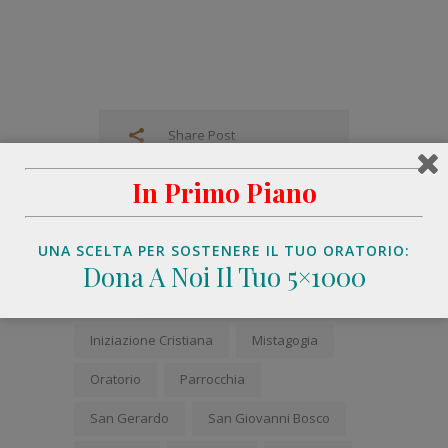
Share Post
In Primo Piano
UNA SCELTA PER SOSTENERE IL TUO ORATORIO:
Dona A Noi Il Tuo 5×1000
Catechismo
Celebrazioni
TAGS:
Iniziazione Cristiana
Mistagogia
Oratorio
Parrocchia
San Gerardo
San Giovanni Bosco