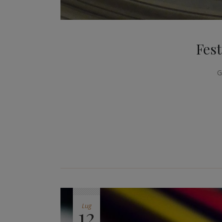
Fest
G
Lug
12