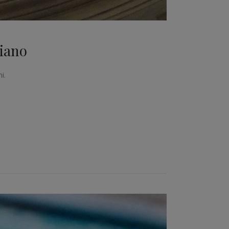
siano
i.