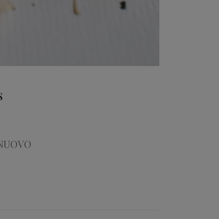
s
 NUOVO