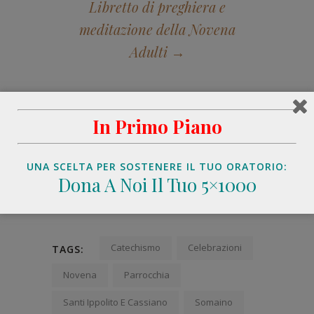
Libretto di preghiera e
meditazione della Novena
Adulti →
In Primo Piano
Share Post
UNA SCELTA PER SOSTENERE IL TUO ORATORIO:
Dona A Noi Il Tuo 5×1000
Catechismo
Celebrazioni
TAGS:
Novena
Parrocchia
Santi Ippolito E Cassiano
Somaino