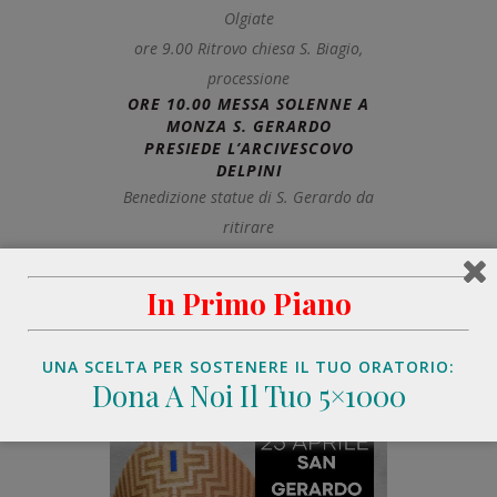
Olgiate
ore 9.00 Ritrovo chiesa S. Biagio,
processione
ORE 10.00 MESSA SOLENNE A
MONZA S. GERARDO
PRESIEDE L’ARCIVESCOVO
DELPINI
Benedizione statue di S. Gerardo da
ritirare
ore 18.00 Messa a S. Gerardo, Olgiate
In Primo Piano
I sacerdoti della comunità
UNA SCELTA PER SOSTENERE IL TUO ORATORIO:
Dona A Noi Il Tuo 5×1000