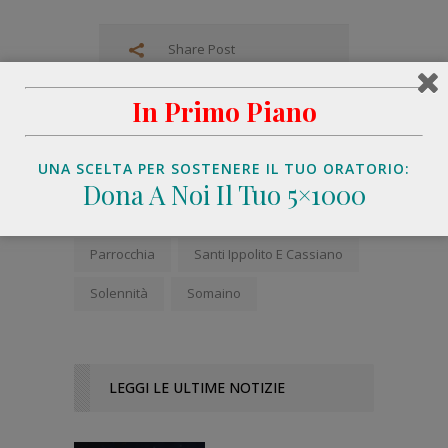
Share Post
In Primo Piano
UNA SCELTA PER SOSTENERE IL TUO ORATORIO:
Dona A Noi Il Tuo 5×1000
Catechismo
Celebrazioni
TAGS:
Parrocchia
Santi Ippolito E Cassiano
Solennità
Somaino
LEGGI LE ULTIME NOTIZIE