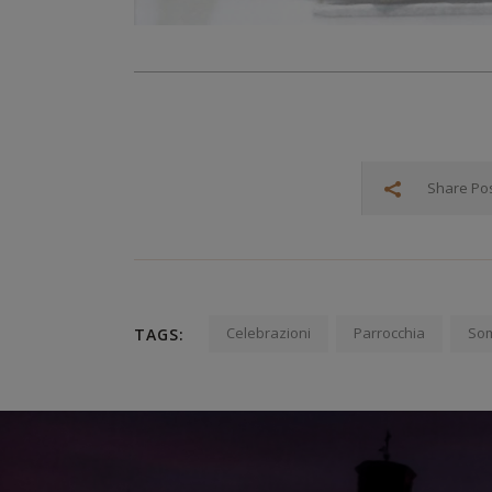
Share Po
Celebrazioni
Parrocchia
So
TAGS: