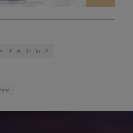
st
maino